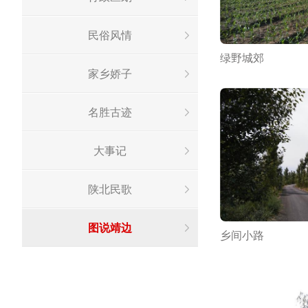
民俗风情
绿野城郊
家乡娇子
名胜古迹
大事记
陕北民歌
图说靖边
乡间小路