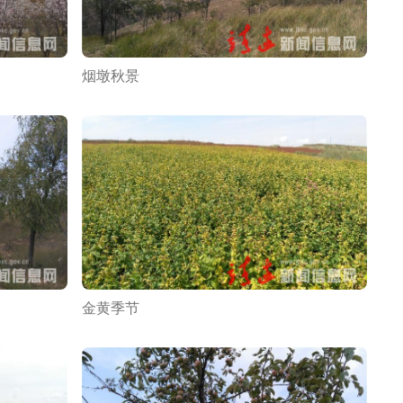
烟墩秋景
金黄季节