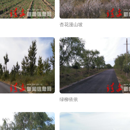
杏花漫山坡
绿柳依依