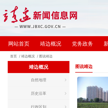
网站首页
靖边概况
党务政务
首页
/
靖边概况
/
图说靖边
图说靖边
靖边概况
自然地理
历史沿革
行政区划