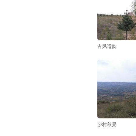
古风遗韵
乡村秋景