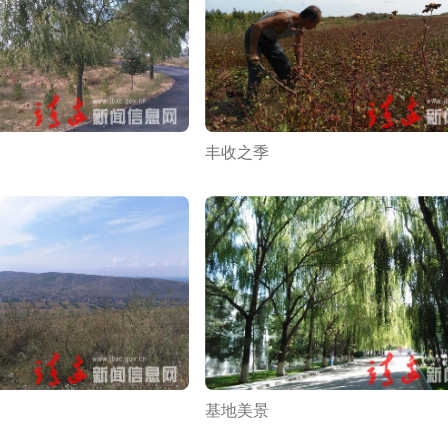
丰收之季
基地美景