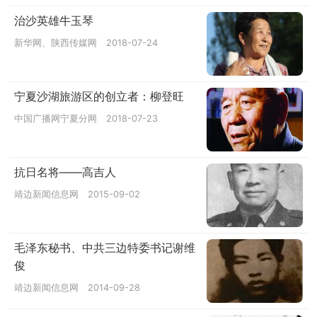
治沙英雄牛玉琴
新华网、陕西传媒网
2018-07-24
宁夏沙湖旅游区的创立者：柳登旺
中国广播网宁夏分网
2018-07-23
抗日名将——高吉人
靖边新闻信息网
2015-09-02
毛泽东秘书、中共三边特委书记谢维
俊
靖边新闻信息网
2014-09-28