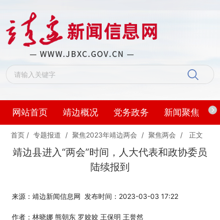
网站首页
靖边概况
党务政务
新闻聚焦
首页
/
专题报道
/
聚焦2023年靖边两会
/
聚焦两会
/
正文
靖边县进入“两会”时间，人大代表和政协委员
陆续报到
来源：靖边新闻信息网
发布时间：2023-03-03 17:22
作者：林晓娜 熊朝东 罗姣姣 王保明 王誉然