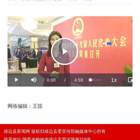
Play
1x
Current
0:00
/
Duration
4:59
Loaded
:
Play
Mute
Playback
Pict
Video
15.62%
Rate
in-
Pict
Time
网络编辑：王琼
靖边县新闻网 版权归靖边县委宣传部融媒体中心所有
联系地址:陕西省榆林市靖边县芦河路南119号