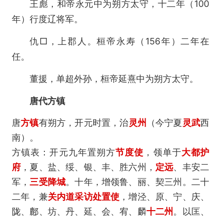
王彪，和帝永元中为朔方太守，十二年（100
年）行度辽将军。
仇□，上郡人。桓帝永寿（156年）二年在
任。
董援，单超外孙，桓帝延熹中为朔方太守。
唐代方镇
唐
方镇
有朔方，开元时置，治
灵州
（今宁夏
灵武
西
南）。
方镇表：开元九年置朔方
节度使
，领单于
大都护
府
，夏、盐、绥、银、丰、胜六州，
定远
、丰安二
军，
三受降城
。十年，增领鲁、丽、契三州。二十
二年，兼
关内道
采访处置使
，增泾、原、宁、庆、
陇、鄜、坊、丹、延、会、宥、麟
十二州
。以匡、