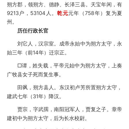
朔方郡，领朔方、德静、长泽三县。天宝年闲，有
9213户，53104人。
乾元
元年（758年）复为夏
州。
历任行政长官
刘它人，汉宗室。成帝永始中为朔方太守，永
始三年（前14年）迁宗正。
□谭，姓失载，平帝元始中为朔方太守，上奏
广牧县女子死而复生事。
田飒，朔方县人。东汉初卢芳所置朔方太守，
建武七年（31年）降汉。
贾宗，字武孺，南阳冠军人，贾复之子。章帝
建初中为朔方太守，后为长水校尉。