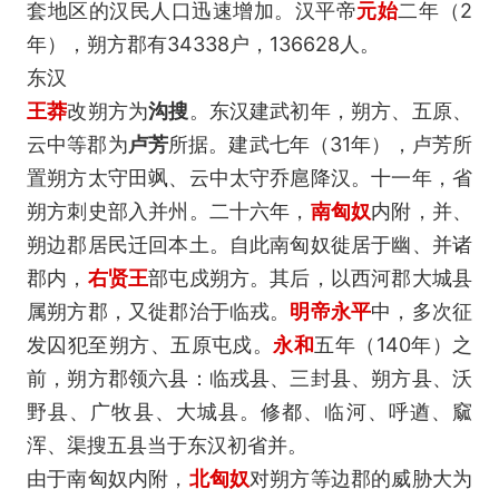
套地区的汉民人口迅速增加。汉平帝
元始
二年（2
年），朔方郡有34338户，136628人。
东汉
王莽
改朔方为
沟搜
。东汉建武初年，朔方、五原、
云中等郡为
卢芳
所据。建武七年（31年），卢芳所
置朔方太守田飒、云中太守乔扈降汉。十一年，省
朔方刺史部入并州。二十六年，
南匈奴
内附，并、
朔边郡居民迁回本土。自此南匈奴徙居于幽、并诸
郡内，
右贤王
部屯戍朔方。其后，以西河郡大城县
属朔方郡，又徙郡治于临戎。
明帝
永平
中，多次征
发囚犯至朔方、五原屯戍。
永和
五年（140年）之
前，朔方郡领六县：临戎县、三封县、朔方县、沃
野县、广牧县、大城县。修都、临河、呼遒、窳
浑、渠搜五县当于东汉初省并。
由于南匈奴内附，
北匈奴
对朔方等边郡的威胁大为