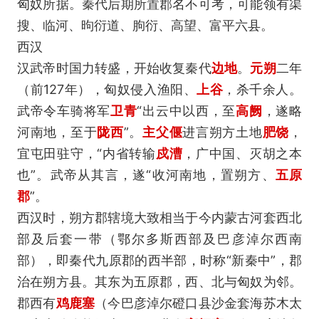
匈奴所据。秦代后期所置郡名不可考，可能领有渠
搜、临河、昫衍道、朐衍、高望、富平六县。
西汉
汉武帝时国力转盛，开始收复秦代
边地
。
元朔
二年
（前127年），匈奴侵入渔阳、
上谷
，杀千余人。
武帝令车骑将军
卫青
“出云中以西，至
高阙
，遂略
河南地，至于
陇西
”。
主父偃
进言朔方土地
肥饶
，
宜屯田驻守，“内省转输
戍漕
，广中国、灭胡之本
也”。武帝从其言，遂“收河南地，置朔方、
五原
郡
”。
西汉时，朔方郡辖境大致相当于今内蒙古河套西北
部及后套一带（鄂尔多斯西部及巴彦淖尔西南
部），即秦代九原郡的西半部，时称“新秦中”，郡
治在朔方县。其东为五原郡，西、北与匈奴为邻。
郡西有
鸡鹿塞
（今巴彦淖尔磴口县沙金套海苏木太