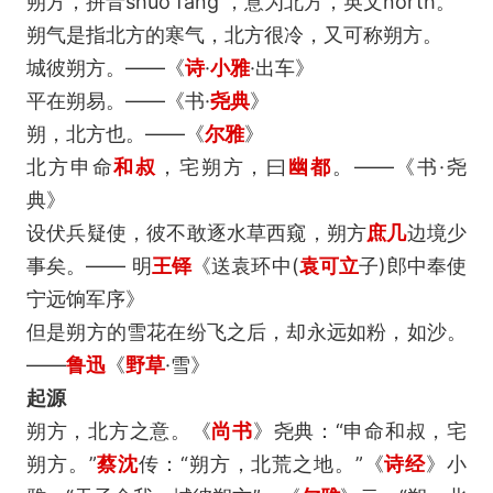
朔方，拼音shuò fāng ，意为北方，英文north。
朔气是指北方的寒气，北方很冷，又可称朔方。
城彼朔方。——《
诗
·
小雅
·出车》
平在朔易。——《书·
尧典
》
朔，北方也。——《
尔雅
》
北方申命
和叔
，宅朔方，曰
幽都
。——《书·尧
典》
设伏兵疑使，彼不敢逐水草西窥，朔方
庶几
边境少
事矣。—— 明
王铎
《送袁环中(
袁可立
子)郎中奉使
宁远饷军序》
但是朔方的雪花在纷飞之后，却永远如粉，如沙。
——
鲁迅
《
野草
·雪》
起源
朔方，北方之意。《
尚书
》尧典：“申命和叔，宅
朔方。”
蔡沈
传：“朔方，北荒之地。”《
诗经
》小