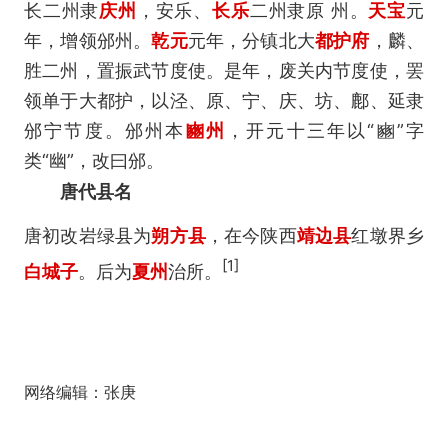
长二州隶
庆州
，安乐、
长乐
二州隶原 州。
天宝
元
年，增领邠州。
乾元
元年，分镇北大
都护府
，麟、
胜二州，置振武节度使。是年，废关内节度使，罢
领单于大都护，以泾、原、宁、庆、坊、鄜、延隶
邠宁节度。邠州本
豳州
，开元十三年以“豳”字
类“幽”，改曰邠。
唐代县名
唐初改岩绿县为
朔方县
，在今陕西
靖边县
红墩界乡
[1]
白城子
。后为
夏州
治所。
网络编辑：张庚