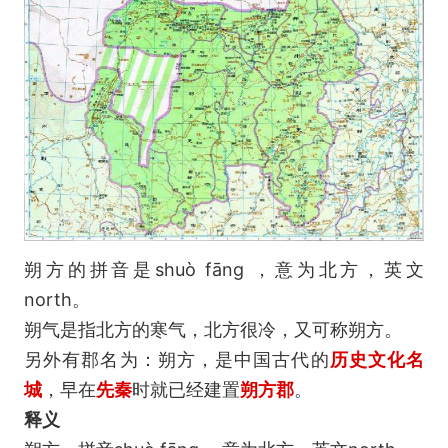
朔方的拼音是shuò fāng ，意为北方，英文
north。
朔气是指北方的寒气，北方很冷，又可称朔方。
另外有郡名为：朔方，是中国古代的
历史文化名
城
，早在
先秦
时就已经建置
朔方郡
。
释义