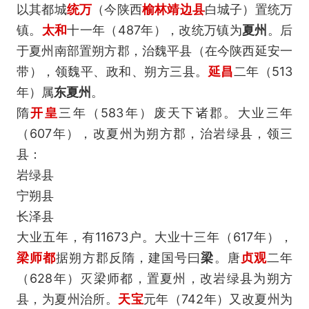
以其都城
统万
（今陕西
榆林
靖边县
白城子）置统万
镇。
太和
十一年（487年），改统万镇为
夏州
。后
于夏州南部置朔方郡，治魏平县（在今陕西延安一
带），领魏平、政和、朔方三县。
延昌
二年（513
年）属
东夏州
。
隋
开皇
三年（583年）废天下诸郡。大业三年
（607年），改夏州为朔方郡，治岩绿县，领三
县：
岩绿县
宁朔县
长泽县
大业五年，有11673户。大业十三年（617年），
梁师都
据朔方郡反隋，建国号曰
梁
。唐
贞观
二年
（628年）灭梁师都，置夏州，改岩绿县为朔方
县，为夏州治所。
天宝
元年（742年）又改夏州为