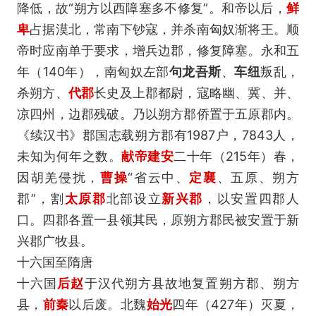
降低，故“朔方以西障塞多不修复”。和帝以后，
鲜
卑
占据漠北，常南下钞寇，并杀南匈奴渐将王。顺
帝时应南单于要求，增兵边郡，修复障塞。永和五
年（140年），南匈奴左部
句龙吾斯
、
车纽
叛乱，
杀朔方、
代郡
长史及上郡都尉，寇略幽、冀、并、
凉四州，边郡残破。乃以朔方郡侨置于五原郡内。
《续汉书》郡国志载朔方郡有1987户，7843人，
未知为何年之数。
献帝
建安
二十年（215年）春，
因胡羌侵扰，
曹操
“省云中、
定襄
、五原、朔方
郡”，割
太原郡
北部设立
新兴郡
，以安置四郡人
口。四郡各置一县领其民，原朔方郡民被安置于新
兴郡广牧县。
十六国至隋唐
十六国
后赵
于汉代朔方县故地复置朔方郡、朔方
县，
前秦
以后废。北魏
始光
四年（427年）灭夏，