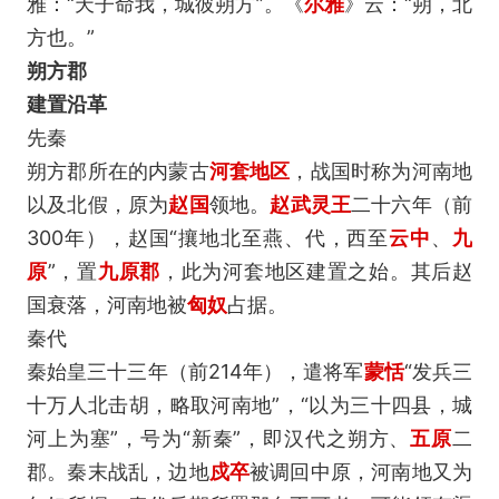
雅：“天子命我，城彼朔方”。《
尔雅
》云：“朔，北
方也。”
朔方郡
建置沿革
先秦
朔方郡所在的内蒙古
河套地区
，战国时称为河南地
以及北假，原为
赵国
领地。
赵武灵王
二十六年（前
300年），赵国“攘地北至燕、代，西至
云中
、
九
原
”，置
九原郡
，此为河套地区建置之始。其后赵
国衰落，河南地被
匈奴
占据。
秦代
秦始皇三十三年（前214年），遣将军
蒙恬
“发兵三
十万人北击胡，略取河南地”，“以为三十四县，城
河上为塞”，号为“新秦”，即汉代之朔方、
五原
二
郡。秦末战乱，边地
戍卒
被调回中原，河南地又为