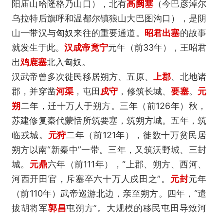
阳庙山哈隆格乃山口），北有
高阙塞
（今巴彦淖尔
乌拉特后旗呼和温都尔镇狼山大巴图沟口），是阴
山一带汉与匈奴来往的重要通道。
昭君出塞
的故事
就发生于此。
汉成帝
竟宁
元年（前33年），王昭君
出
鸡鹿塞
北入匈奴。
汉武帝曾多次徙民移居朔方、五原、
上郡
、北地诸
郡，并穿凿
河渠
，屯田
戍守
，修筑长城、
要塞
。
元
朔
二年，迁十万人于朔方。三年（前126年）秋，
苏建修复秦代蒙恬所筑要塞，筑朔方城。五年，筑
临戎城。
元狩
二年（前121年），徙数十万贫民居
朔方以南“新秦中”一带。三年，又筑沃野城、三封
城。
元鼎
六年（前111年），“上郡、朔方、西河、
河西开田官，斥塞卒六十万人戍田之”。
元封
元年
（前110年）武帝巡游北边，亲至朔方。四年，“遣
拔胡将军
郭昌
屯朔方”。大规模的移民屯田导致河